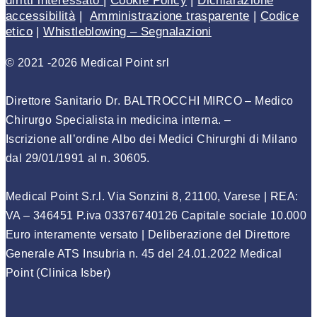
diritti interessato
|
Cookie Policy
|
Dichiarazione
accessibilità
|
Amministrazione trasparente
|
Codice
etico
|
Whistleblowing – Segnalazioni
© 2021 -2026 Medical Point srl
Direttore Sanitario Dr. BALTROCCHI MIRCO – Medico
Chirurgo Specialista in medicina interna
. –
Iscrizione
all’ordine Albo dei Medici Chirurghi di Milano
dal 29/01/1991 al n. 30605
.
Medical Point S.r.l. Via Sonzini 8, 21100, Varese | REA:
VA – 346451 P.iva 03376740126 Capitale sociale 10.000
Euro interamente versato | Deliberazione del Direttore
Generale ATS Insubria n. 45 del 24.01.2022 Medical
Point (Clinica Isber)