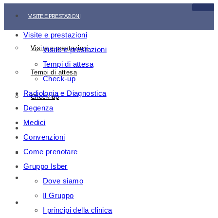
VISITE E PRESTAZIONI
Visite e prestazioni
Visite e prestazioni
Visite e prestazioni
Tempi di attesa
Tempi di attesa
Check-up
Radiologia e Diagnostica
Check-up
Degenza
Medici
RADIOLOGIA E DIAGNOSTICA
Convenzioni
Come prenotare
DEGENZA
Gruppo Isber
MEDICI
Dove siamo
Il Gruppo
CONVENZIONI
I principi della clinica