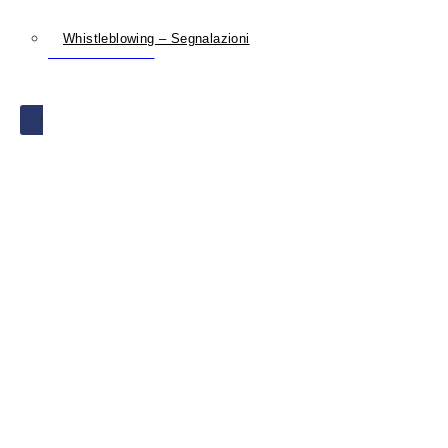
Whistleblowing – Segnalazioni
Torna all'elenco
X