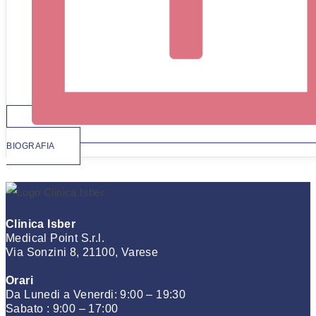
BIOGRAFIA
Clinica Isber
Medical Point S.r.l.
Via Sonzini 8, 21100, Varese
Orari
Da Lunedi a Venerdi: 9:00 – 19:30
Sabato : 9:00 – 17:00