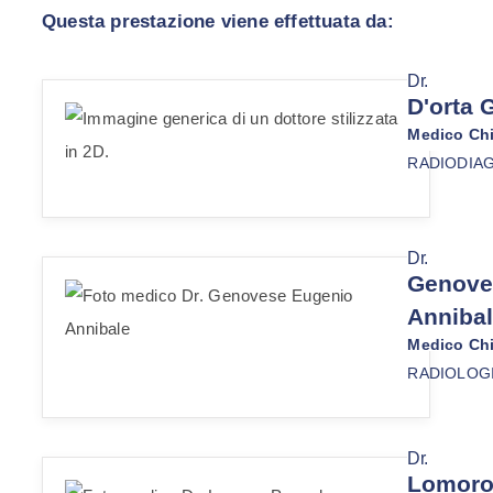
Questa prestazione viene effettuata da:
Dr.
D'orta 
Medico Chi
RADIODIA
Dr.
Genove
Anniba
Medico Chi
RADIOLOG
Dr.
Lomoro