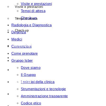
Visite e prestazioni
Visite e prestazioni
Tempi di attesa
Check-up
Tempi di attesa
Radiologia e Diagnostica
Check-up
Degenza
Medici
Convenzioni
RADIOLOGIA E DIAGNOSTICA
Come prenotare
DEGENZA
Gruppo Isber
Dove siamo
MEDICI
Il Gruppo
I principi della clinica
CONVENZIONI
Strumentazioni e tecnologie
COME PRENOTARE
Amministrazione trasparente
Codice etico