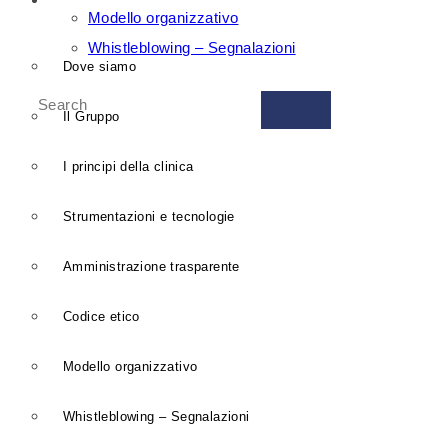
GRUPPO ISBER
Modello organizzativo
Whistleblowing – Segnalazioni
Dove siamo
Il Gruppo
Radiologia e diagnostica per immagini > Risonanza
I principi della clinica
Magnetica
Strumentazioni e tecnologie
Risonanza Gomito e/o
Amministrazione trasparente
Avambraccio senza
Codice etico
contrasto
Modello organizzativo
Prestazione erogata da
Medicina Isber
in:
Regime Privato, Regime Convenzionato con SSN,
Whistleblowing – Segnalazioni
Assicurazioni