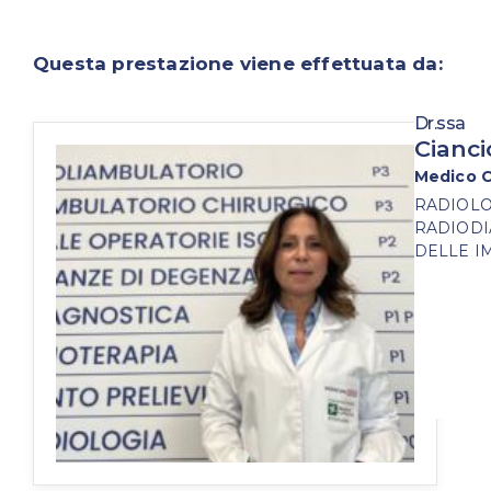
Questa prestazione viene effettuata da:
Dr.ssa
Cianci
Medico C
RADIOLO
RADIODI
DELLE I