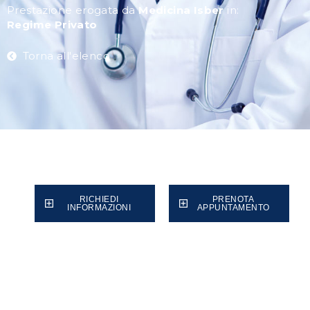
Prestazione erogata da
Medicina Isber
in:
Regime Privato
Torna all'elenco
RICHIEDI
PRENOTA
INFORMAZIONI
APPUNTAMENTO