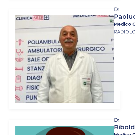
Dr.
Paoluc
Medico C
RADIOLO
Dr.
Ribold
Medico C