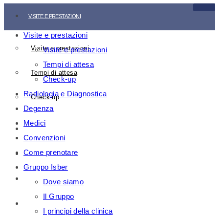
VISITE E PRESTAZIONI
Visite e prestazioni
Visite e prestazioni
Visite e prestazioni
Tempi di attesa
Tempi di attesa
Check-up
Radiologia e Diagnostica
Check-up
Degenza
Medici
RADIOLOGIA E DIAGNOSTICA
Convenzioni
Come prenotare
DEGENZA
Gruppo Isber
MEDICI
Dove siamo
Il Gruppo
CONVENZIONI
I principi della clinica