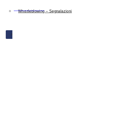
Torna all'elenco
Whistleblowing – Segnalazioni
X