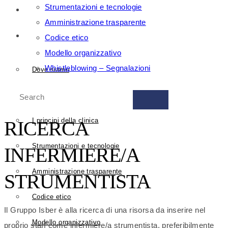
Strumentazioni e tecnologie
COME PRENOTARE
Amministrazione trasparente
GRUPPO ISBER
Codice etico
Modello organizzativo
Whistleblowing – Segnalazioni
Dove siamo
Search
Il Gruppo
I principi della clinica
RICERCA
Strumentazioni e tecnologie
INFERMIERE/A
Amministrazione trasparente
STRUMENTISTA
Codice etico
Il Gruppo Isber è alla ricerca di una risorsa da inserire nel
Modello organizzativo
proprio staff come infermiere/a strumentista, preferibilmente