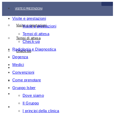
VISITE E PRESTAZIONI
Visite e prestazioni
Visite e prestazioni
Visite e prestazioni
Tempi di attesa
Tempi di attesa
Check-up
Radiologia e Diagnostica
Check-up
Degenza
Medici
RADIOLOGIA E DIAGNOSTICA
Convenzioni
Come prenotare
DEGENZA
Gruppo Isber
MEDICI
Dove siamo
Il Gruppo
CONVENZIONI
I principi della clinica