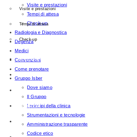
Visite e prestazioni
Visite e prestazioni
Tempi di attesa
Check-up
Tempi di attesa
Radiologia e Diagnostica
Check-up
Degenza
Medici
Convenzioni
RADIOLOGIA E DIAGNOSTICA
Come prenotare
DEGENZA
Gruppo Isber
Dove siamo
MEDICI
Il Gruppo
I principi della clinica
CONVENZIONI
Strumentazioni e tecnologie
COME PRENOTARE
Amministrazione trasparente
Codice etico