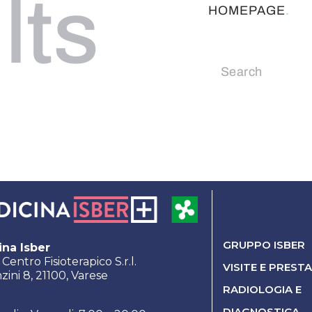
lts
HOMEPAGE
.
GRUPPO ISBER
na Isber
entro Fisioterapico S.r.l.
VISITE E PREST
zini 8, 21100, Varese
RADIOLOGIA E
DIAGNOSTICA