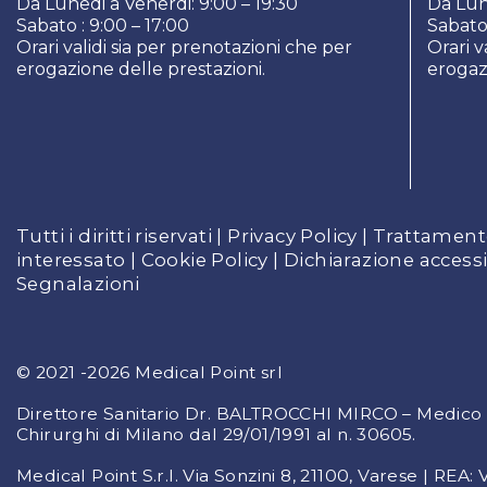
Da Lunedi a Venerdi: 9:00 – 19:30
Da Lun
Sabato : 9:00 – 17:00
Sabato 
Orari validi sia per prenotazioni che per
Orari v
erogazione delle prestazioni.
erogazi
Tutti i diritti riservati |
Privacy Policy
|
Trattamento
interessato
|
Cookie Policy
|
Dichiarazione accessi
Segnalazioni
© 2021 -2026 Medical Point srl
Direttore Sanitario Dr. BALTROCCHI MIRCO – Medico C
Chirurghi di Milano dal 29/01/1991 al n. 30605
.
Medical Point S.r.l. Via Sonzini 8, 21100, Varese | RE