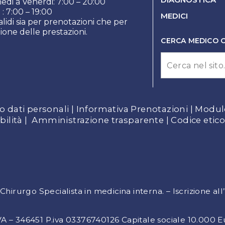
edi a Venerdi: 7:00 – 20:00
: 7:00 – 19:00
MEDICI
alidi sia per prenotazioni che per
one delle prestazioni.
CERCA MEDICO O
 dati personali
|
Informativa Prenotazioni
|
Modulo 
bilità
|
Amministrazione trasparente
|
Codice etic
hirurgo Specialista in medicina interna
. – Iscrizione
all
A: VA – 346451 P.iva 03376740126 Capitale sociale 10.000 