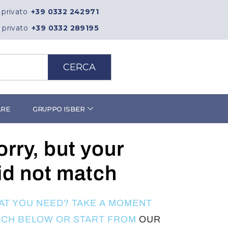
 privato
+39 0332 242971
 privato
+39 0332 289195
CERCA
ARE
GRUPPO ISBER
orry, but your
id not match
HAT YOU NEED? TAKE A MOMENT
RCH BELOW OR START FROM
OUR